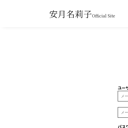
安月名莉子
Official Site
ユーザ
パス