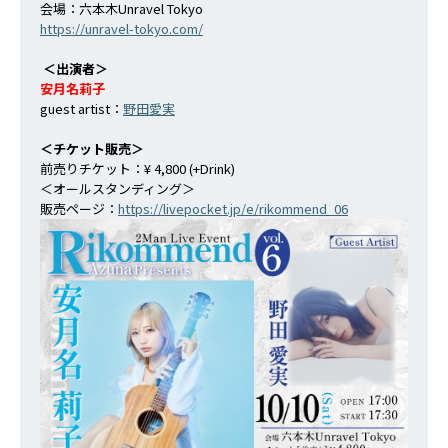
会場：六本木Unravel Tokyo
https://unravel-tokyo.com/
＜出演者＞
安月名莉子
guest artist：
野田愛実
＜チケット販売＞
前売りチケット：¥ 4,800 (+Drink)
＜オールスタンディング＞
販売ページ：
https://livepocket.jp/e/rikommend_06