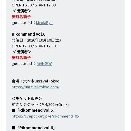
OPEN 16:30 / START 17:00
＜出演者＞
安月名莉子
guest artist：
MindaRyn
Rikommend vol.6
開催日：2026年10月10日(土)
OPEN 17:00 / START 17:30
＜出演者＞
安月名莉子
guest artist：
野田愛実
会場：六本木Unravel Tokyo
https://unravel-tokyo.com/
＜チケット販売＞
前売りチケット：¥ 4,800 (+Drink)
■「Rikommend vol.5」
https://livepocket.jp/e/rikommend_05
■「Rikommend vol.6」