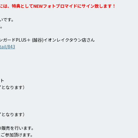
には、特典としてNEWフォトブロマイドにサイン致します！
いです。
す。
ヴァンガードPLUS＋ (越谷)イオンレイクタウン店さん
tail/843
ート
終了となります）
ト
終了となります）
の販売を行います。
にご参加頂けます。