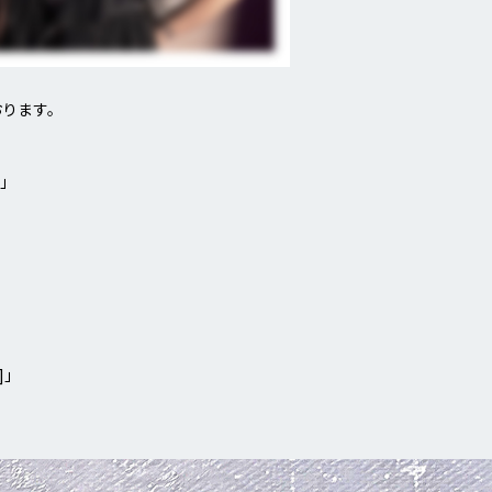
おります。
ド」
d]」