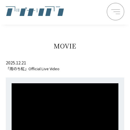
MOVIE
2025.12.21
「雨のち虹」Official Live Video