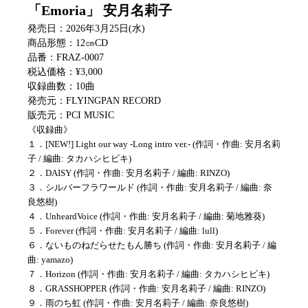
「Emoria」
安月名莉子
発売日：
2026
年
3
月
25
日(水)
商品形態：
12
㎝
CD
品番：
FRAZ-0007
税込価格：
¥3,000
収録曲数：
10
曲
発売元：
FLYINGPAN RECORD
販売元：
PCI MUSIC
《収録曲》
１．
[NEW!]
Light our way -Long intro ver.- (
作詞・作曲
:
安月名莉
子
/
編曲
:
タカハシヒビキ
)
２．
DAISY (
作詞・作曲
:
安月名莉子
/
編曲
: RINZO)
３．シルバーフラワールド
(
作詞・作曲
:
安月名莉子
/
編曲
:
奈
良悠樹
)
４．
UnheardVoice (
作詞・作曲
:
安月名莉子
/
編曲
:
菊地雅葵
)
５．
Forever (
作詞・作曲
:
安月名莉子
/
編曲
: lull)
６．ないものねだらせたもん勝ち
(
作詞・作曲
:
安月名莉子
/
編
曲
: yamazo)
７．
Horizon (
作詞・作曲
:
安月名莉子
/
編曲
:
タカハシヒビキ
)
８．
GRASSHOPPER (
作詞・作曲
:
安月名莉子
/
編曲
: RINZO)
９．雨のち虹
(
作詞・作曲
:
安月名莉子
/
編曲
:
奈良悠樹
)