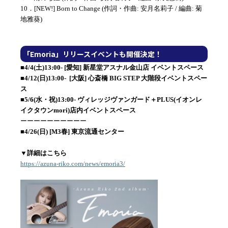
10
．
[NEW!]
Born to Change (
作詞・作曲
:
安月名莉子
/
編曲
:
菊
地雅葵
)
「Emoria」リリースイベントも開催決定！
■4/4(土)13:00- [愛知] 新星堂アスナル金山店 イベントスペース
■4/12(日)13:00- [大阪] 心斎橋 BIG STEP 大階段イベントスペー
ス
■5/6(水・祝)13:00- ヴィレッジヴァンガード＋PLUS(イオンレ
イクタウンmori)店内イベントスペース
ーーーーーーーーーー
■4/26(日) [M3春] 東京流通センター
▼詳細はこちら
https://azuna-riko.com/news/emoria3/